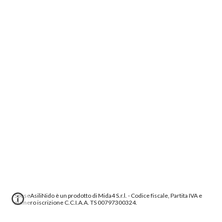
SpeseAsiliNido è un prodotto di Mida4 S.r.l. - Codice fiscale, Partita IVA e 
numero iscrizione C.C.I.A.A. TS 00797300324.